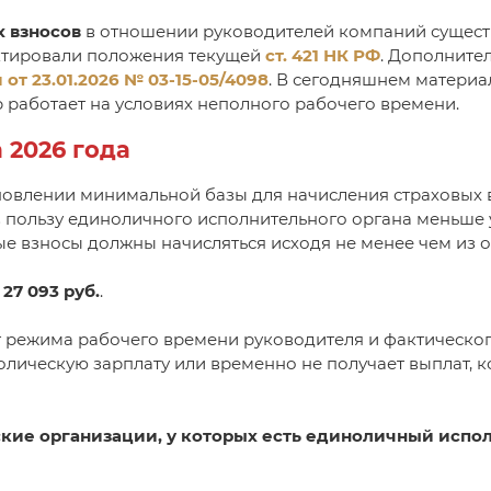
х взносов
в отношении руководителей компаний сущест
ктировали положения текущей
ст. 421 НК РФ
. Дополните
т 23.01.2026 № 03-15-05/4098
. В сегодняшнем материа
р работает на условиях неполного рабочего времени.
 2026 года
новлении минимальной базы для начисления страховых 
ы в пользу единоличного исполнительного органа меньш
вые взносы должны начисляться исходя не менее чем из 
т
27 093 руб.
.
 режима рабочего времени руководителя и фактическог
олическую зарплату или временно не получает выплат, 
кие организации, у которых есть единоличный испо