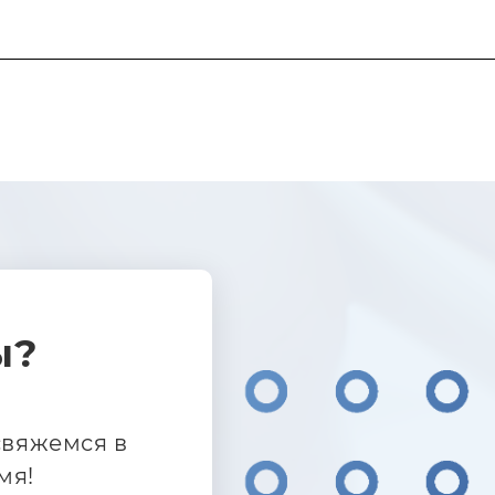
ы?
свяжемся в
мя!